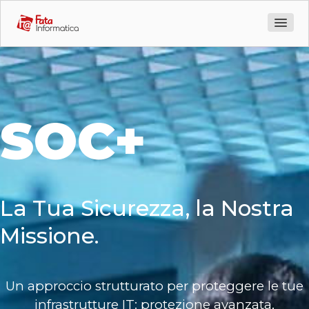
Azienda
Prodotti
Servizi
SOC+
Soc as a Service
Dynamic Threat Simulation
La Tua Sicurezza, la Nostra
Software development
Missione.
Professional Training
Un approccio strutturato per proteggere le tue
Certificazioni
infrastrutture IT: protezione avanzata,
Vita in Ufficio