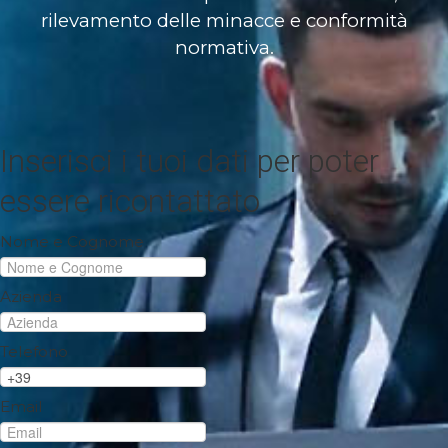
rilevamento delle minacce e conformità
Lavora con noi
normativa.
Contatti
Inserisci i tuoi dati per poter
essere ricontattato
Nome e Cognome
Azienda
Telefono
Email