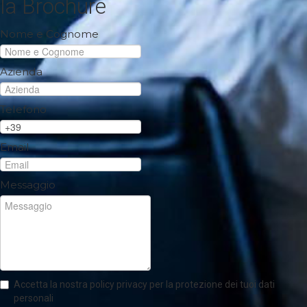
la Brochure
Nome e Cognome
Azienda
Telefono
Email
Messaggio
Accetta la nostra policy privacy per la protezione dei tuoi dati
personali