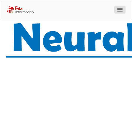
Azienda
Prodotti
Sentinet 3
HackMeUp
Geniusign
Quando
Meta Search
l'innovazione
AI Tabularix
incontra la
AI Uppy