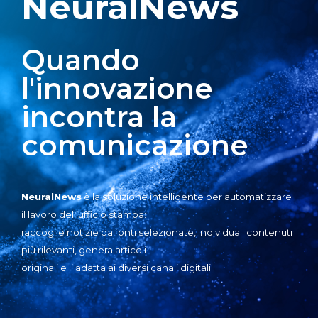
NeuralNews
Quando
l'innovazione
incontra la
comunicazione
NeuralNews
è la soluzione intelligente per automatizzare
il lavoro dell’ufficio stampa:
raccoglie notizie da fonti selezionate, individua i contenuti
più rilevanti, genera articoli
originali e li adatta ai diversi canali digitali.