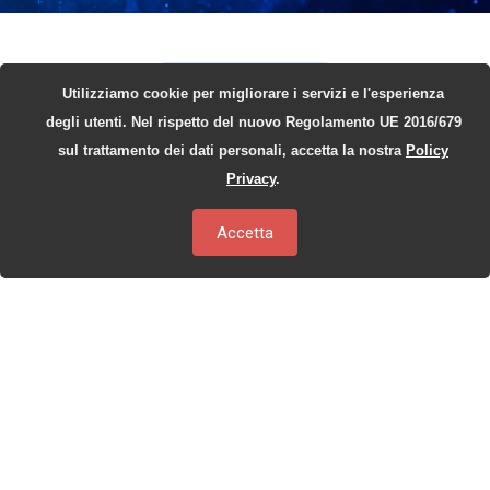
A CHI SI RIVOLGE
Utilizziamo cookie per migliorare i servizi e l'esperienza
degli utenti. Nel rispetto del nuovo Regolamento UE 2016/679
Chi può trarre
sul trattamento dei dati personali, accetta la nostra
Policy
vantaggio da
Privacy
.
NeuralNews?
Accetta
Una soluzione pensata per chi vuole
semplificare la gestione delle notizie,
aumentare l’efficienza e rafforzare la
presenza digitale.
Aziende e organizzazioni